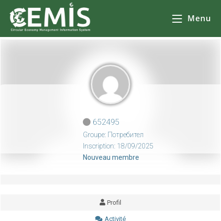
CEMIS
- Il n'y a aucune raison de ne pas le faire, mais il y en a beaucoup d'autres. Кликнете върху избрана от Вас община за да се зареди
карта
Il n'y a pas d'autre solution que d'aller à
l'école, de faire des courses ou de faire du shopping.
Menu
652495
Groupe: Потребител
Inscription: 18/09/2025
Nouveau membre
Profil
Activité