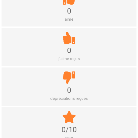
0
aime
0
j’aime reçus
0
dépréciations reçues
0/10
vote