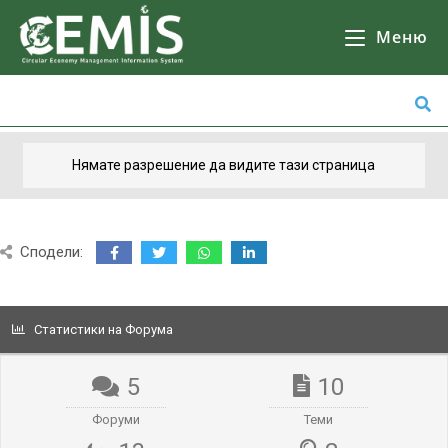
CEMIS
- Разделно събиране на отпадъци - карта по общини. Кликнете върху избрана от Вас община за да се зареди
Карта
с обектите за разделно събиране на отпадъци.
Меню
Нямате разрешение да видите тази страница
Сподели:
Статистики на Форума
5
10
Форуми
Теми