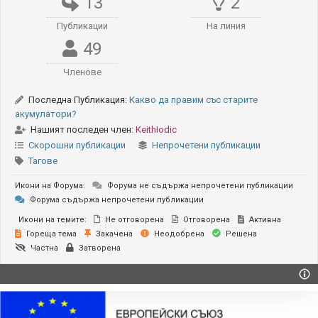
13
2
Публикации
На линия
49
Членове
Последна Публикация:
Какво да правим със старите
акумулатори?
Нашият последен член:
KeithIodic
Скорошни публикации
Непрочетени публикации
Тагове
Икони на Форума:
Форума не съдържа непрочетени публикации
Форума съдържа непрочетени публикации
Икони на темите:
Не отговорена
Отговорена
Активна
Гореща тема
Закачена
Неодобрена
Решена
Частна
Затворена