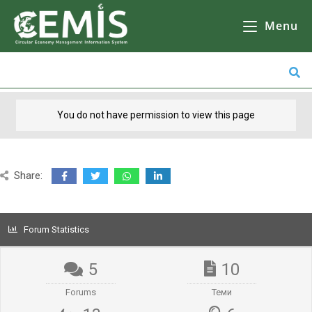
CEMIS
– Разделно събиране на отпадъци – карта по общини. Кликнете върху избрана от Вас община за да се зареди
карта
с обектите за разделно събиране на отпадъци.
Menu
You do not have permission to view this page
Share:
Forum Statistics
5
10
Forums
Теми