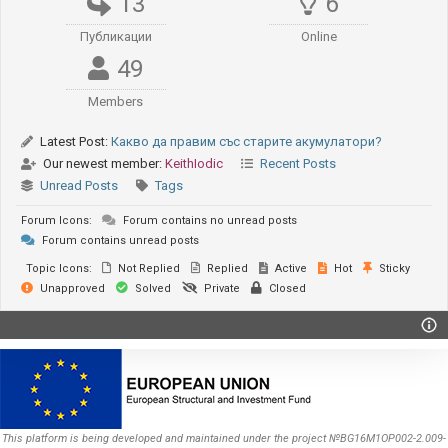
13
6
Публикации
Online
49
Members
Latest Post:
Какво да правим със старите акумулатори?
Our newest member:
KeithIodic
Recent Posts
Unread Posts
Tags
Forum Icons:
Forum contains no unread posts
Forum contains unread posts
Topic Icons:
Not Replied
Replied
Active
Hot
Sticky
Unapproved
Solved
Private
Closed
This platform is being developed and maintained under the project №BG16M1OP002-2.009-