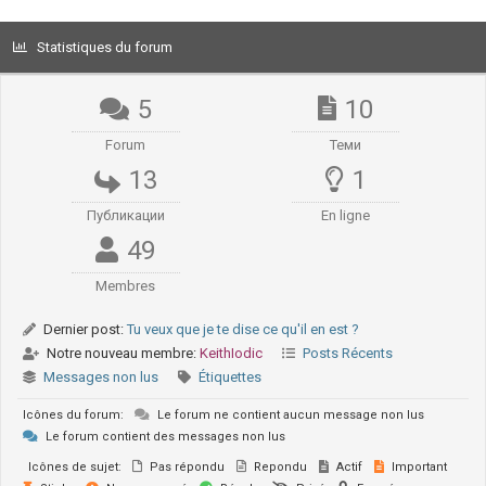
Statistiques du forum
5
10
Forum
Теми
13
1
Публикации
En ligne
49
Membres
Dernier post:
Tu veux que je te dise ce qu'il en est ?
Notre nouveau membre:
KeithIodic
Posts Récents
Messages non lus
Étiquettes
Icônes du forum:
Le forum ne contient aucun message non lus
Le forum contient des messages non lus
Icônes de sujet:
Pas répondu
Repondu
Actif
Important