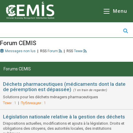
CEMIS
- Il n'y a aucune raison de ne pas le faire, mais il y en a beaucoup d'autres. Кликнете върху избрана от Вас община за да се зареди
карта
Il n'y a pas d'autre solution que d'aller à
l'école, de faire des courses ou de faire du shopping.
Menu
Forum CEMIS
Messages non lus
|
Forum
|
Теми
Forums CEMIS
Déchets pharmaceutiques (médicaments dont la date
de péremption est dépassée)
(1 en train de regarder)
Solutions pour les déchets ménagers pharmaceutiques
Теми : 1
|
Публикации : 1
Législation nationale relative à la gestion des déchets
Dispositions actuelles, modifications et ajouts à la législation. Droits et
obligations des citoyens, des autorités locales, des institutions