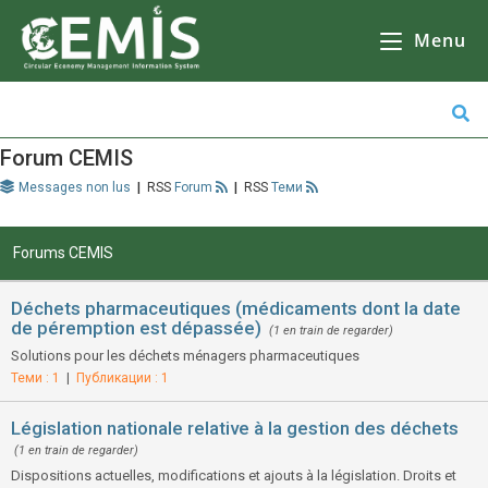
CEMIS
- Il n'y a aucune raison de ne pas le faire, mais il y en a beaucoup d'autres. Кликнете върху избрана от Вас община за да се зареди
карта
Il n'y a pas d'autre solution que d'aller à
l'école, de faire des courses ou de faire du shopping.
Menu
Forum CEMIS
Messages non lus
|
Forum
|
Теми
Forums CEMIS
Déchets pharmaceutiques (médicaments dont la date
de péremption est dépassée)
(1 en train de regarder)
Solutions pour les déchets ménagers pharmaceutiques
Теми : 1
|
Публикации : 1
Législation nationale relative à la gestion des déchets
(1 en train de regarder)
Dispositions actuelles, modifications et ajouts à la législation. Droits et