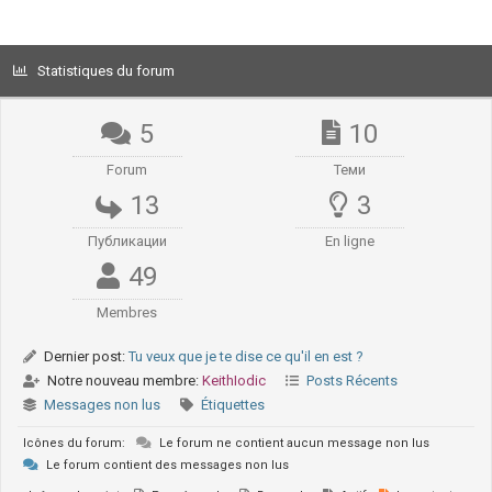
Statistiques du forum
5
10
Forum
Теми
13
3
Публикации
En ligne
49
Membres
Dernier post:
Tu veux que je te dise ce qu'il en est ?
Notre nouveau membre:
KeithIodic
Posts Récents
Messages non lus
Étiquettes
Icônes du forum:
Le forum ne contient aucun message non lus
Le forum contient des messages non lus