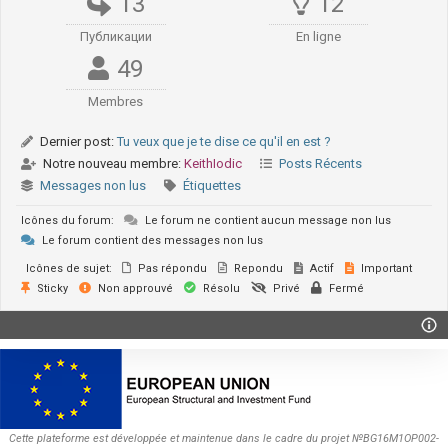
13
12
Публикации
En ligne
49
Membres
Dernier post:
Tu veux que je te dise ce qu'il en est ?
Notre nouveau membre:
KeithIodic
Posts Récents
Messages non lus
Étiquettes
Icônes du forum:
Le forum ne contient aucun message non lus
Le forum contient des messages non lus
Icônes de sujet:
Pas répondu
Repondu
Actif
Important
Sticky
Non approuvé
Résolu
Privé
Fermé
Cette plateforme est développée et maintenue dans le cadre du projet №BG16M1OP002-