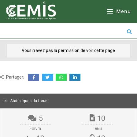
CEMIS
- Il n'y a aucune raison de ne pas le faire, mais il y en a beaucoup d'autres. Кликнете върху избрана от Вас община за да се зареди
карта
Il n'y a pas d'autre solution que d'aller à
l'école, de faire des courses ou de faire du shopping.
Menu
Vous n’avez pas la permission de voir cette page
Partager:
Statistiques du forum
5
10
Forum
Теми