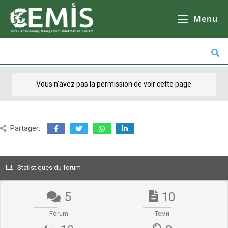
CEMIS
- Il n'y a aucune raison de ne pas le faire, mais il y en a beaucoup d'autres. Кликнете върху избрана от Вас община за да се зареди
карта
Il n'y a pas d'autre solution que d'aller à
l'école, de faire des courses ou de faire du shopping.
Menu
Vous n’avez pas la permission de voir cette page
Partager:
Statistiques du forum
5
10
Forum
Теми