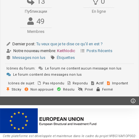
13
0
Публикации
En ligne
49
Membres
Dernier post:
Tu veux que je te dise ce qu'il en est ?
Notre nouveau membre:
KeithIodic
Posts Récents
Messages non lus
Étiquettes
Icônes du forum:
Le forum ne contient aucun message non lus
Le forum contient des messages non lus
Icônes de sujet:
Pas répondu
Repondu
Actif
Important
Sticky
Non approuvé
Résolu
Privé
Fermé
Cette plateforme est développée et maintenue dans le cadre du projet №BG16M1OP002-