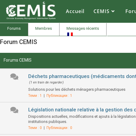
CEMIS
- Il n'y a aucune raison de ne pas le faire, mais il y en a beaucoup d'autres. Кликнете върху избрана от Вас община за да се зареди
карта
Il n'y a pas d'autre solution que d'aller à l'é
Accueil
CEMIS
For
Forums
Membres
Messages récents
FR
Forum CEMIS
Forums CEMIS
Déchets pharmaceutiques (médicaments dont 
(1 en train de regarder)
Solutions pour les déchets ménagers pharmaceutiques
Теми : 1
|
Публикации : 1
Législation nationale relative à la gestion des
Dispositions actuelles, modifications et ajouts à la législatio
institutions publiques.
Теми : 0
|
Публикации : 0