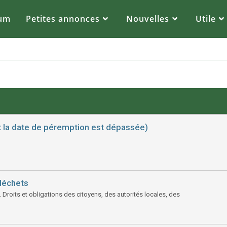
cole, de faire des courses ou de faire du shopping.
um
Petites annonces
Nouvelles
Utile
la date de péremption est dépassée)
 déchets
n. Droits et obligations des citoyens, des autorités locales, des