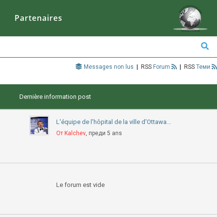
Partenaires
Messages non lus
|
Forum
|
Теми
Dernière information post
L'équipe de l'hôpital de la ville d'Ottawa...
От Kalchev
, преди 5 ans
Le forum est vide