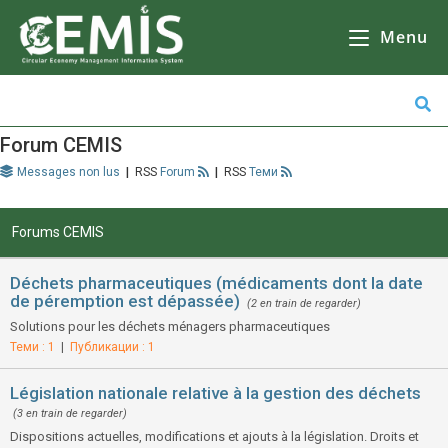
CEMIS
- Il n'y a aucune raison de ne pas le faire, mais il y en a beaucoup d'autres. Кликнете върху избрана от Вас община за да се зареди
карта
Il n'y a pas d'autre solution que d'aller à
l'école, de faire des courses ou de faire du shopping.
Menu
Forum CEMIS
Messages non lus
|
Forum
|
Теми
Forums CEMIS
Déchets pharmaceutiques (médicaments dont la date
de péremption est dépassée)
(2 en train de regarder)
Solutions pour les déchets ménagers pharmaceutiques
Теми : 1
|
Публикации : 1
Législation nationale relative à la gestion des déchets
(3 en train de regarder)
Dispositions actuelles, modifications et ajouts à la législation. Droits et