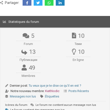
Partager:
Statistiques du forum
5
10
Forum
Теми
13
10
Публикации
En ligne
49
Membres
Dernier post:
Tu veux que je te dise ce qu'il en est ?
Notre nouveau membre:
KeithIodic
Posts Récents
Messages non lus
Étiquettes
Icônes du forum:
Le forum ne contient aucun message non lus
Le forum contient des messages non lus