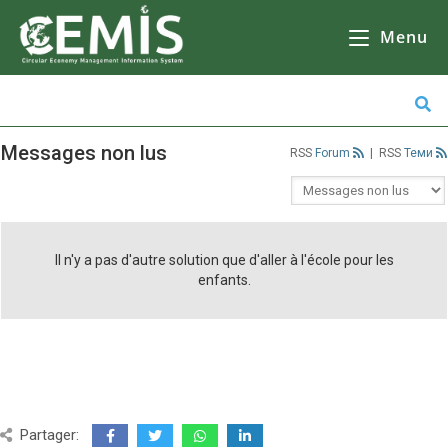
CEMIS
- Il n'y a aucune raison de ne pas le faire, mais il y en a beaucoup d'autres. Кликнете върху избрана от Вас община за да се зареди
карта
Il n'y a pas d'autre solution que d'aller à
l'école, de faire des courses ou de faire du shopping.
Menu
Messages non lus
Forum
|
Теми
Il n'y a pas d'autre solution que d'aller à l'école pour les
enfants.
Partager: