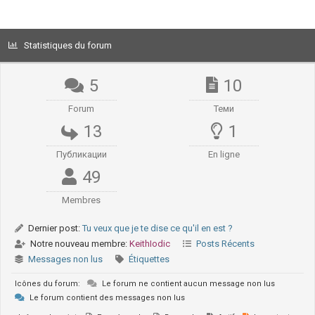
Statistiques du forum
5
10
Forum
Теми
13
1
Публикации
En ligne
49
Membres
Dernier post:
Tu veux que je te dise ce qu'il en est ?
Notre nouveau membre:
KeithIodic
Posts Récents
Messages non lus
Étiquettes
Icônes du forum:
Le forum ne contient aucun message non lus
Le forum contient des messages non lus