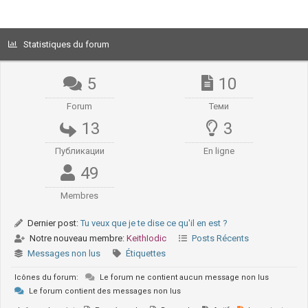
Statistiques du forum
5
10
Forum
Теми
13
3
Публикации
En ligne
49
Membres
Dernier post:
Tu veux que je te dise ce qu'il en est ?
Notre nouveau membre:
KeithIodic
Posts Récents
Messages non lus
Étiquettes
Icônes du forum:
Le forum ne contient aucun message non lus
Le forum contient des messages non lus