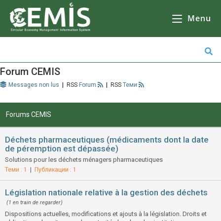
CEMIS
- Il n'y a aucune raison de ne pas le faire, mais il y en a beaucoup d'autres. Кликнете върху избрана от Вас община за да се зареди
карта
Il n'y a pas d'autre solution que d'aller à
l'école, de faire des courses ou de faire du shopping.
Menu
Forum CEMIS
Messages non lus
|
Forum
|
Теми
Forums CEMIS
Déchets pharmaceutiques (médicaments dont la date
de péremption est dépassée)
Solutions pour les déchets ménagers pharmaceutiques
Теми : 1
|
Публикации : 1
Législation nationale relative à la gestion des déchets
(1 en train de regarder)
Dispositions actuelles, modifications et ajouts à la législation. Droits et