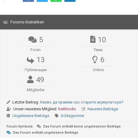
Forums-Statistiken
5
10
Foren
Теми
13
6
Публикации
Online
49
Mitglieder
Letzter Beitrag:
Какво да правим със старите акумулатори?
Unser neuestes Mitglied:
KeithIodic
Neueste Beiträge
Ungelesene Beiträge
Schlagwörter
Forum-Symbole:
Das Forum enthält keine ungelesenen Beiträge
Das Forum enthält ungelesene Beiträge