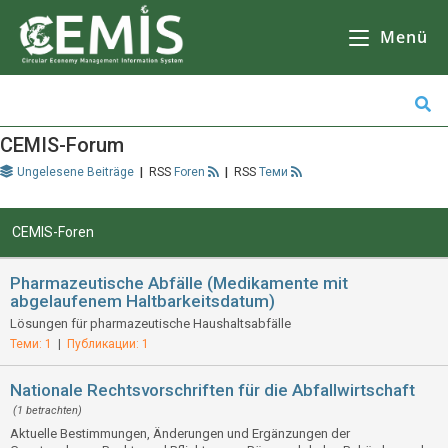
CEMIS
- Разделно събиране на отпадъци - карта по общини. Кликнете върху избрана от Вас община за да се зареди
карта
с обектите за разделно събиране на отпадъци.
Menü
CEMIS-Forum
Ungelesene Beiträge
|
Foren
|
Теми
CEMIS-Foren
Pharmazeutische Abfälle (Medikamente mit
abgelaufenem Haltbarkeitsdatum)
Lösungen für pharmazeutische Haushaltsabfälle
Теми: 1
|
Публикации: 1
Nationale Rechtsvorschriften für die Abfallwirtschaft
(1 betrachten)
Aktuelle Bestimmungen, Änderungen und Ergänzungen der