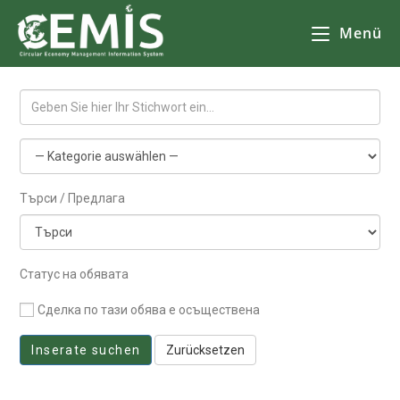
Menü
Търси / Предлага
Статус на обявата
Сделка по тази обява е осъществена
Inserate suchen
Zurücksetzen