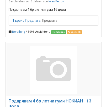
Geschrieben vor 5 Jahren
von
Iwan Petrow
Подарявам 4 бр. летни гуми 16 цола
Търси / Предлага
:
Предлага
Bereifung
/ 5096 Ansichten /
Популярна
Ausgewählt
Подарявам 4 бр летни гуми НОКИАН - 13
цола