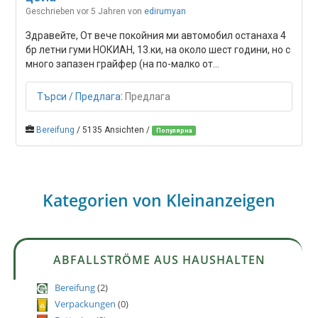
Geschrieben vor 5 Jahren
von
edirumyan
Здравейте, От вече покойния ми автомобил останаха 4
бр летни гуми НОКИАН, 13.ки, на около шест години, но с
много запазен грайфер (на по-малко от...
Търси / Предлага
:
Предлага
Bereifung
/ 5135 Ansichten /
Популярна
Kategorien von Kleinanzeigen
ABFALLSTRÖME AUS HAUSHALTEN
Bereifung
(2)
Verpackungen
(0)