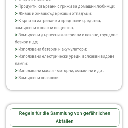
Продукти, свързани с грижи за домашни любимци;
Живак и живаксъдържащи отпадъци;
Кърпи за изтриване и предпазни средства,
замърсени с опасни вещества;
Замърсени дървесни материали с лакове, грундове,
безири и др;
Използвани батерии и акумулатори;
Използвани електрически уреди, всякакви видове
лампи;
Използвани масла - моторни, смазочни и др.;
Замърсени опаковки.
Regeln für die Sammlung von gefährlichen
Abfällen