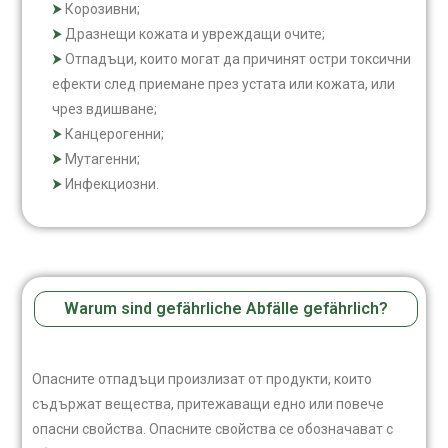
Корозивни;
Дразнещи кожата и увреждащи очите;
Отпадъци, които могат да причинят остри токсични
ефекти след приемане през устата или кожата, или
чрез вдишване;
Канцерогенни;
Мутагенни;
Инфекциозни.
Warum sind gefährliche Abfälle gefährlich?
Опасните отпадъци произлизат от продукти, които
съдържат вещества, притежаващи едно или повече
опасни свойства. Опасните свойства се обозначават с