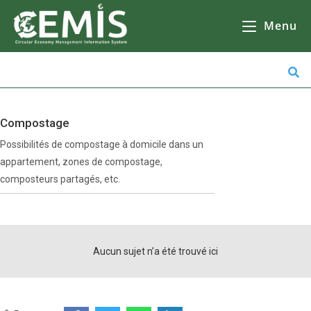
CEMIS
- Il n'y a aucune raison de ne pas le faire, mais il y en a beaucoup d'autres. Кликнете върху избрана от Вас община за да се зареди
карта
Il n'y a pas d'autre solution que d'aller à
l'école, de faire des courses ou de faire du shopping.
Menu
Compostage
Possibilités de compostage à domicile dans un
appartement, zones de compostage,
composteurs partagés, etc.
RSS
Aucun sujet n’a été trouvé ici