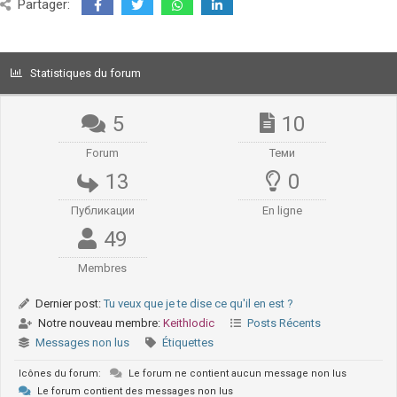
Partager:
Statistiques du forum
5
10
Forum
Теми
13
0
Публикации
En ligne
49
Membres
Dernier post:
Tu veux que je te dise ce qu'il en est ?
Notre nouveau membre:
KeithIodic
Posts Récents
Messages non lus
Étiquettes
Icônes du forum:
Le forum ne contient aucun message non lus
Le forum contient des messages non lus