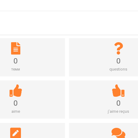
0
0
теми
questions
0
0
aime
j’aime reçus