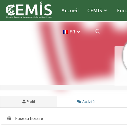
CEMIS
- Il n'y a aucune raison de ne pas le faire, mais il y en a beaucoup d'autres. Кликнете върху избрана от Вас община за да се зареди
карта
Il n'y a pas d'autre solution que d'aller à l'é
Accueil
CEMIS
For
FR
Profil
Activité
Fuseau horaire