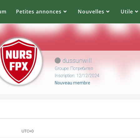
cole, de faire des courses ou de faire du shopping.
um
Petites annonces
Nouvelles
Utile
dussunwill
Groupe: Потребител
Inscription: 12/12/2024
Nouveau membre
UTC+0