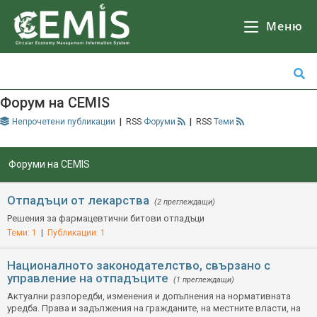
CEMIS
- Разделно събиране на отпадъци - карта по общини. Кликнете върху избрана от Вас община за да се зареди
Карта
с обектите за разделно събиране на отпадъци.
Меню
Форум на CEMIS
Непрочетени публикации
|
Форуми
|
Теми
Форуми на CEMIS
Отпадъци от лекарства
(2 преглеждащи)
Решения за фармацевтични битови отпадъци
Теми: 1
|
Публикации: 1
Националното законодателство, свързано с
управление на отпадъците
(1 преглеждащи)
Актуални разпоредби, изменения и допълнения на нормативната
уредба. Права и задължения на гражданите, на местните власти, на