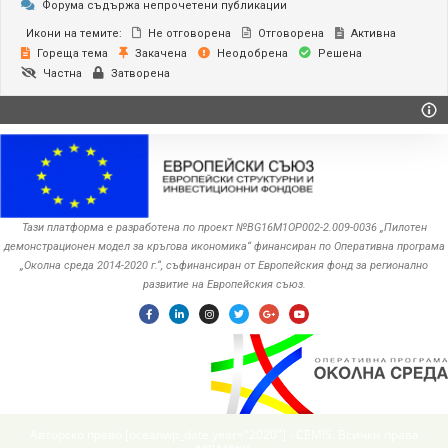
Форума съдържа непрочетени публикации
Икони на темите:
Не отговорена
Отговорена
Активна
Гореща тема
Закачена
Неодобрена
Решена
Частна
Затворена
Тази платформа е разработена по проект №BG16M1OP002-2.‎009-0036 „Пилотен
демонстрационен модел за кръгова икономика“ финансиран по Оперативна програма
„Околна среда ‎‎2014-2020 г.“, съфинансиран от Европейския фонд за регионално
развитие на Европейския съюз.
Авторско право [oceanwp_date year="2020"] - CEMIS. Всички права
запазени.