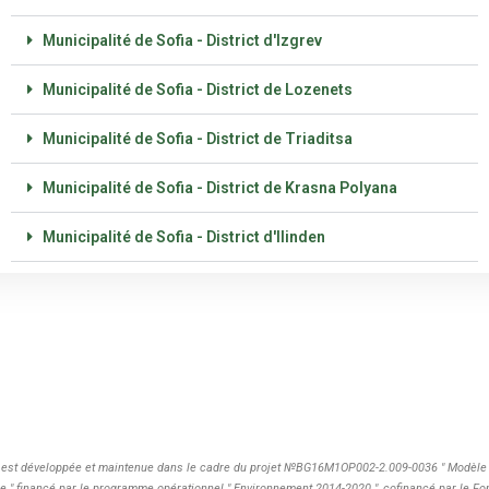
Municipalité de Sofia - District d'Izgrev
Municipalité de Sofia - District de Lozenets
Municipalité de Sofia - District de Triaditsa
Municipalité de Sofia - District de Krasna Polyana
Municipalité de Sofia - District d'Ilinden
 est développée et maintenue dans le cadre du projet №BG16M1OP002-2.009-0036 " Modèle 
re " financé par le programme opérationnel " Environnement 2014-2020 ", cofinancé par le 