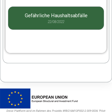
Gefährliche Haushaltsabfälle
22/08/2022
Diese Plattform wird im Rahmen des Projekts №BG16M1OP002-2.009-0036 "Pilot-