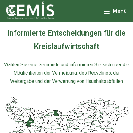
Menü
CEMIS
- Разделно събиране на отпадъци - карта по общини. Кликнете върху избрана от Вас община за да се зареди
карта
с обектите за разделно събиране на
отпадъци.
Informierte Entscheidungen für die
Kreislaufwirtschaft
Wählen Sie eine Gemeinde und informieren Sie sich über die
Möglichkeiten der Vermeidung, des Recyclings, der
Weitergabe und der Verwertung von Haushaltsabfällen