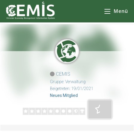
CEMIS
- Разделно събиране на отпадъци - карта по общини. Кликнете върху избрана от Вас община за да се зареди
карта
с обектите за разделно събиране на отпадъци.
Menü
CEMIS
Gruppe: Verwaltung
Beigetreten: 19/01/2021
Neues Mitglied