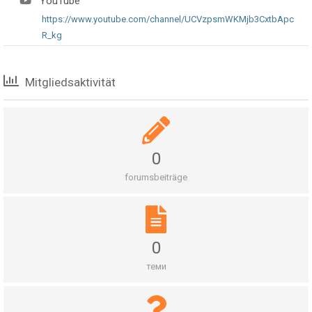
YouTube
https://www.youtube.com/channel/UCVzpsmWKMjb3CxtbApc
R_kg
Mitgliedsaktivität
0
forumsbeiträge
0
теми