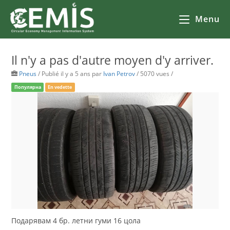
Menu
Il n'y a pas d'autre moyen d'y arriver.
Pneus
/
Publié il y a 5 ans
par
Ivan Petrov
/ 5070 vues /
Популярна
En vedette
Подарявам 4 бр. летни гуми 16 цола