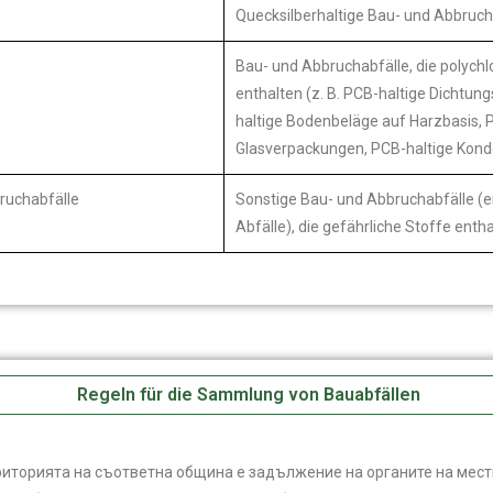
Quecksilberhaltige Bau- und Abbruch
Bau- und Abbruchabfälle, die polychl
enthalten (z. B. PCB-haltige Dichtun
haltige Bodenbeläge auf Harzbasis, P
Glasverpackungen, PCB-haltige Kon
ruchabfälle
Sonstige Bau- und Abbruchabfälle (e
Abfälle), die gefährliche Stoffe enth
Regeln für die Sammlung von Bauabfällen
риторията на съответна община е задължение на органите на мес