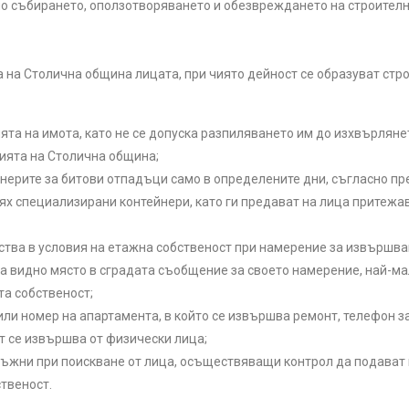
о събирането, оползотворяването и обезвреждането на строителн
 на Столична община лицата, при чиято дейност се образуват стр
та на имота, като не се допуска разпиляването им до изхвърляне
рията на Столична община;
нерите за битови отпадъци само в определените дни, съгласно п
ях специализирани контейнери, като ги предават на лица притежа
ва в условия на етажна собственост при намерение за извършван
а видно място в сградата съобщение за своето намерение, най-ма
та собственост;
и номер на апартамента, в който се извършва ремонт, телефон за
ът се извършва от физически лица;
лъжни при поискване от лица, осъществяващи контрол да подават
твеност.