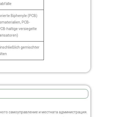
abfälle
orierte Biphenyle (PCB)
gsmaterialien, PCB-
CB-haltige versiegelte
densatoren)
inschließlich gemischter
alten
тното самоуправление и местната администрация.