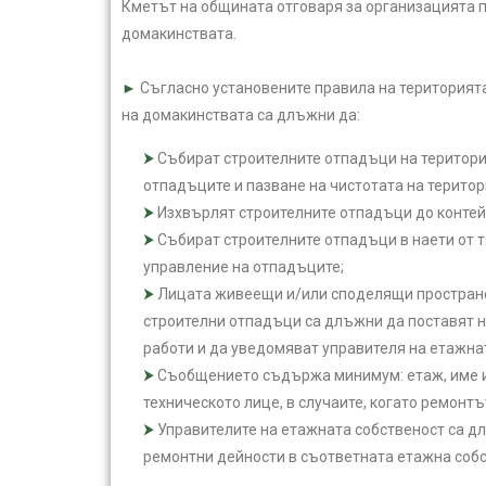
Кметът на общината отговаря за организацията п
домакинствата.
►
Съгласно установените правила на територията
на домакинствата са длъжни да:
Събират строителните отпадъци на територия
отпадъците и пазване на чистотата на терито
Изхвърлят строителните отпадъци до контей
Събират строителните отпадъци в наети от т
управление на отпадъците;
Лицата живеещи и/или споделящи пространст
строителни отпадъци са длъжни да поставят н
работи и да уведомяват управителя на етажна
Съобщението съдържа минимум: етаж, име ил
техническото лице, в случаите, когато ремонт
Управителите на етажната собственост са д
ремонтни дейности в съответната етажна собс