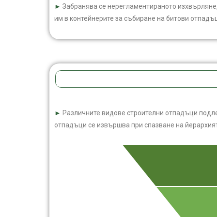
►
Забранява се нерегламентираното изхвърляне, и
им в контейнерите за събиране на битови отпадъ
►
Различните видове строителни отпадъци подле
отпадъци се извършва при спазване на йерархият