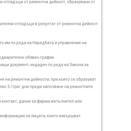
и отпадъци от ремонтна дейност, образувани от
оителни отпадъци в резултат от ремонтна дейност
то им по реда на Наредбата и управление на
редварително обявен график
ващи документ, издаден по реда на Закона за
е на ремонтни дейности, при които се образуват
лко 3 /три/ дни преди започване на ремонтните
 контакт, данни за фирма изпълнител или
 информация за лицата, които извършват