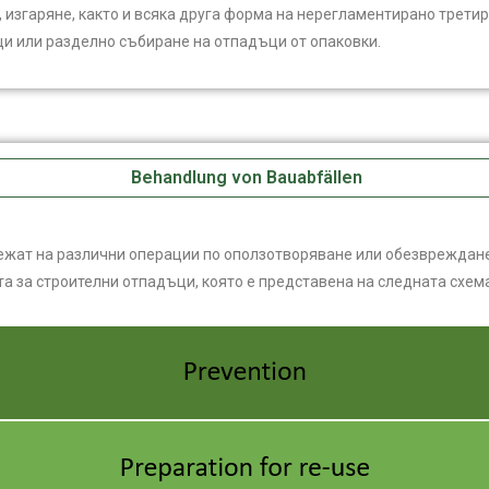
згаряне, както и всяка друга форма на нерегламентирано третира
ци или разделно събиране на отпадъци от опаковки.
Behandlung von Bauabfällen
жат на различни операции по оползотворяване или обезвреждане.
а за строителни отпадъци, която е представена на следната схема