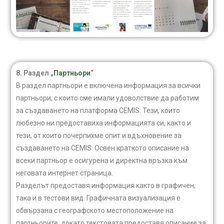
8. Раздел „
Партньори
“
В раздел партньори е включена информация за всички
партньори, с които сме имали удоволствие да работим
за създаването на платформа CEMIS. Тези, които
любезно ни предоставиха информацията си, както и
тези, от които почерпихме опит и вдъхновение за
създаването на CEMIS. Освен краткото описание на
всеки партньор е осигурена и директна връзка към
неговата интернет страница.
Разделът предоставя информация както в графичен,
така и в тестови вид. Графичната визуализация е
обвързана с географското местоположение на
партньорите, докато текстовата предоставя описание за