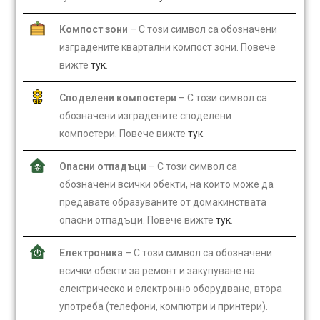
Компост зони
– С този символ са обозначени
изградените квартални компост зони. Повече
вижте
тук
.
Споделени компостери
– С този символ са
обозначени изградените споделени
компостери. Повече вижте
тук
.
Опасни отпадъци
– С този символ са
обозначени всички обекти, на които може да
предавате образуваните от домакинствата
опасни отпадъци. Повече вижте
тук
.
Електроника
– С този символ са обозначени
всички обекти за ремонт и закупуване на
електрическо и електронно оборудване, втора
употреба (телефони, компютри и принтери).