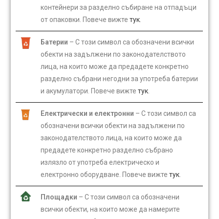
контейнери за разделно събиране на отпадъци
от опаковки. Повече вижте
тук
.
Батерии
– С този символ са обозначени всички
обекти на задължени по законодателството
лица, на които може да предадете конкретно
разделно събрани негодни за употреба батерии
и акумулатори. Повече вижте
тук
.
Електрически и електронни
– С този символ са
обозначени всички обекти на задължени по
законодателството лица, на които може да
предадете конкретно разделно събрано
излязло от употреба електрическо и
електронно оборудване. Повече вижте
тук
.
Площадки
– С този символ са обозначени
всички обекти, на които може да намерите