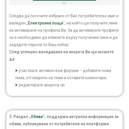
Следва да посочите избрано от Вас потребителско име и
валиден „
Електронна поща
“, на който ще получите линк
за активиране на профила Ви. За да активирате профила
си е необходимо да кликнете върху получения линк и да
зададете парола по Ваш избор.
След успешно валидиране на акаунта Ви ще можете
да:
участвате активно във форумa – добавяте нова
тема, отговаряте на теми и оставяте коментари;
редактирате акаунта си.
5. Раздел „
Обяви
“, поддържа актуална информация за
обяви, публикувани от потребители на платформа