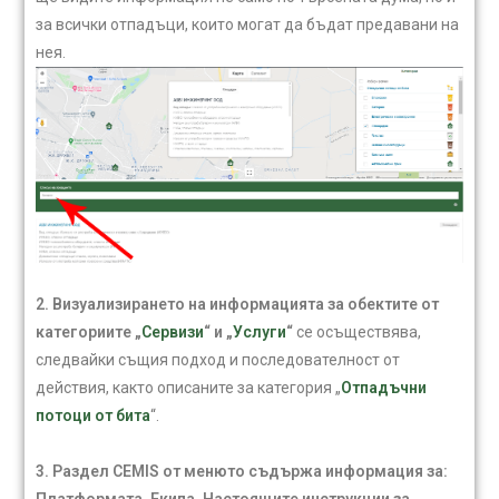
за всички отпадъци, които могат да бъдат предавани на
нея.
2. Визуализирането на информацията за обектите от
категориите „
Сервизи
“ и „
Услуги
“
се осъществява,
следвайки същия подход и последователност от
действия, както описаните за категория „
Отпадъчни
потоци от бита
“.
3. Раздел CEMIS от менюто съдържа информация за:
Платформата, Екипа, Настоящите инструкции за