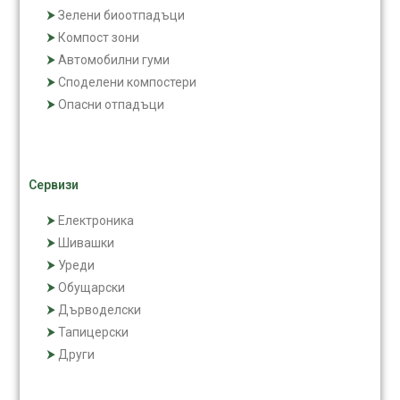
Зелени биоотпадъци
Компост зони
Автомобилни гуми
Споделени компостери
Опасни отпадъци
Сервизи
Електроника
Шивашки
Уреди
Обущарски
Дърводелски
Тапицерски
Други