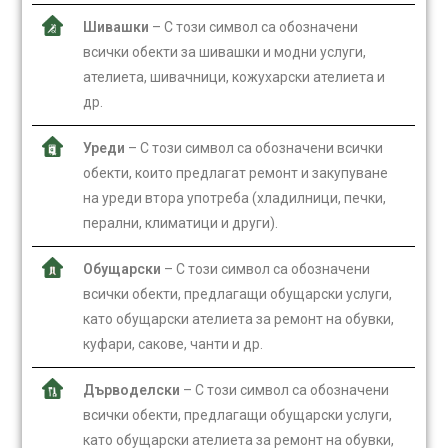
Шивашки
– С този символ са обозначени
всички обекти за шивашки и модни услуги,
ателиета, шивачници, кожухарски ателиета и
др.
Уреди
– С този символ са обозначени всички
обекти, които предлагат ремонт и закупуване
на уреди втора употреба (хладилници, печки,
перални, климатици и други).
Обущарски
– С този символ са обозначени
всички обекти, предлагащи обущарски услуги,
като обущарски ателиета за ремонт на обувки,
куфари, сакове, чанти и др.
Дърводелски
– С този символ са обозначени
всички обекти, предлагащи обущарски услуги,
като обущарски ателиета за ремонт на обувки,