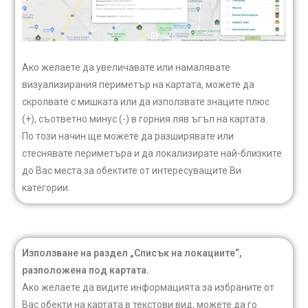
Aко желаете да увеличавате или намалявате
визуализирания периметър на картата, можете да
скролвате с мишката или да използвате знаците плюс
(+), съответно минус (-) в горния ляв ъгъл на картата.
По този начин ще можете да разширявате или
стеснявате периметъра и да локализирате най-близките
до Вас места за обектите от интересуващите Ви
категории.
Използване на раздел „Списък на локациите“,
разположена под картата.
Ако желаете да видите информацията за избраните от
Вас обекти на картата в текстови вид, можете да го