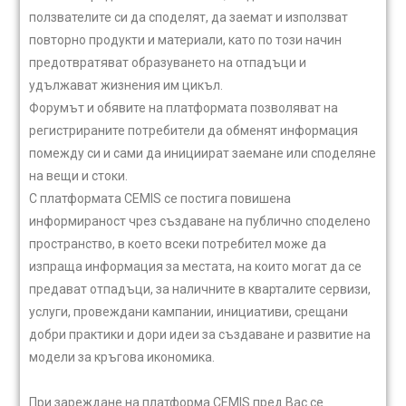
ползвателите си да споделят, да заемат и използват
повторно продукти и материали, като по този начин
предотвратяват образуването на отпадъци и
удължават жизнения им цикъл.
Форумът и обявите на платформата позволяват на
регистрираните потребители да обменят информация
помежду си и сами да инициират заемане или споделяне
на вещи и стоки.
С платформата CEMIS се постига повишена
информираност чрез създаване на публично споделено
пространство, в което всеки потребител може да
изпраща информация за местата, на които могат да се
предават отпадъци, за наличните в кварталите сервизи,
услуги, провеждани кампании, инициативи, срещани
добри практики и дори идеи за създаване и развитие на
модели за кръгова икономика.
При зареждане на платформа CEMIS пред Вас се