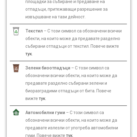
площадки за събиране и предаване на
отпадъци, притежаващи разрешение за
извършване на тази дейност.
Текстил
– С този символ са обозначени всички
обекти, на които може да предавате разделно
събирани отпадъци от текстил. Повече вижте
тук
.
Зелени биоотпадъци
– С този символ са
обозначени всички обекти, на които може да
предавате разделно събирани зелени и
биоразградими отпадъци от бита. Повече
вижте
тук
.
Автомобилни гуми
– С този символ са
обозначени всички обекти, на които може да
предавате излезли от употреба автомобилни
гуми. Повече вижте
тук
.