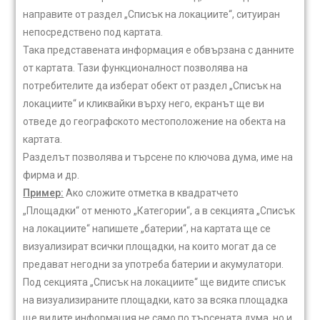
направите от раздел „Списък на локациите“, ситуиран
непосредствено под картата.
Така представената информация е обвързана с данните
от картата. Тази функционалност позволява на
потребителите да изберат обект от раздел „Списък на
локациите“ и кликвайки върху него, екранът ще ви
отведе до географското местоположение на обекта на
картата.
Разделът позволява и търсене по ключова дума, име на
фирма и др.
Пример:
Ако сложите отметка в квадратчето
„Площадки“ от менюто „Категории“, а в секцията „Списък
на локациите“ напишете „батерии“, на картата ще се
визуализират всички площадки, на които могат да се
предават негодни за употреба батерии и акумулатори.
Под секцията „Списък на локациите“ ще видите списък
на визуализираните площадки, като за всяка площадка
ще видите информация не само по търсената дума, но и