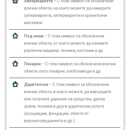
Хипермаркети
– С този символ са обозначени
всички обекти, на които можете да намерите
супермаркети, хипермаркети и хранителни
магазини.
Под наем
– С този символ са обозначени
всички обекти, от които можете да наемате
различни машини, техника, костюми и др.
Пекарни
– С този символ са обозначени всички
обекти, като пекарни, хлебозаводи и др.
Дарителски
– С този символ са обозначени
всички обекти, в които можете да извършите
или получите дарение на средства, дрехи,
храни, техника и други дарителски услуги
(асоциации, фондации, обекти от
вероизповеданията и др.).