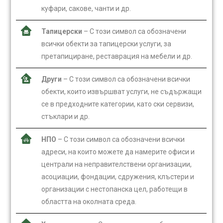
куфари, сакове, чанти и др.
Тапицерски
– С този символ са обозначени
всички обекти за тапицерски услуги, за
претапициране, реставрация на мебели и др.
Други
– С този символ са обозначени всички
обекти, които извършват услуги, не съдържащи
се в предходните категории, като ски сервизи,
стъклари и др.
НПО
– С този символ са обозначени всички
адреси, на които можете да намерите офиси и
централи на неправителствени организации,
асоциации, фондации, сдружения, клъстери и
организации с нестопанска цел, работещи в
областта на околната среда.