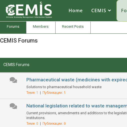
CEMIS
– Разделно събиране на отпадъци – карта по общини. Кликнете върху избрана от Вас община за да се зареди
карта
с обектите за разделно събиране на отпадъци.
Home
CEMIS
F
Forums
Members
Recent Posts
CEMIS Forums
RSS
CEMIS Forums
Pharmaceutical waste (medicines with expired
Solutions to pharmaceutical household waste
Теми: 1
|
Публикации: 1
National legislation related to waste manage
Current provisions, amendments and additions to the legislation
institutions.
Теми: 0
|
Публикации: 0