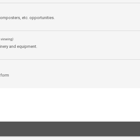
mposters, etc. opportunities.
 viewing)
hinery and equipment.
atform