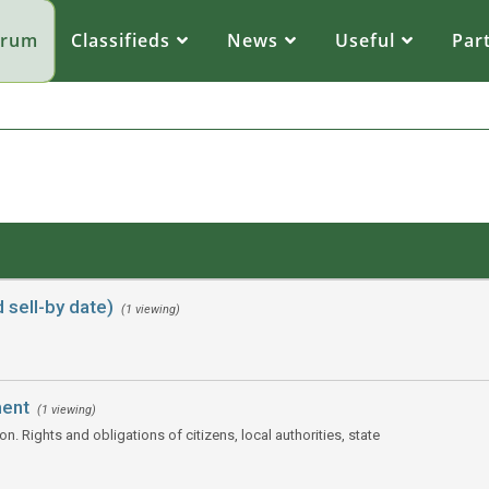
orum
Classifieds
News
Useful
Par
 sell-by date)
(1 viewing)
ment
(1 viewing)
. Rights and obligations of citizens, local authorities, state