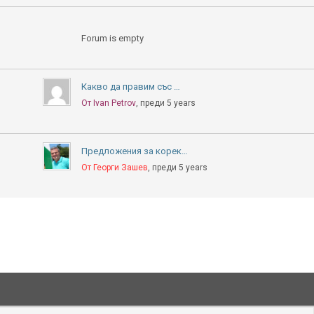
Forum is empty
Какво да правим със …
От Ivan Petrov
, преди 5 years
Предложения за корек…
От Георги Зашев
, преди 5 years