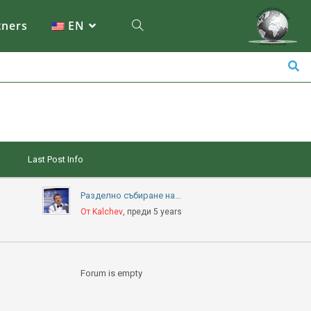
tners
EN
Last Post Info
Разделно събиране на…
От Kalchev
, преди 5 years
Forum is empty