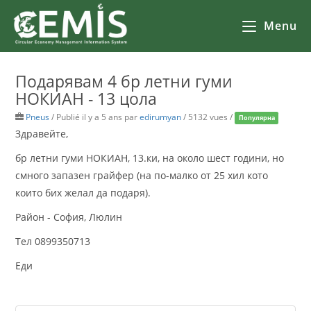
Menu
Подарявам 4 бр летни гуми
НОКИАН - 13 цола
Pneus
/
Publié il y a 5 ans
par
edirumyan
/ 5132 vues /
Популярна
Здравейте,
бр летни гуми НОКИАН, 13.ки, на около шест години, но
смного запазен грайфер (на по-малко от 25 хил кото
които бих желал да подаря).
Район - София, Люлин
Тел 0899350713
Еди