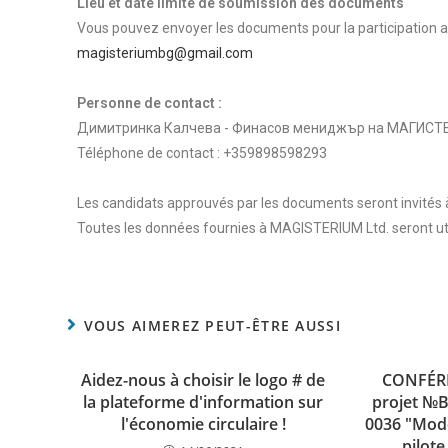
Lieu et date limite de soumission des documents
Vous pouvez envoyer les documents pour la participation a
magisteriumbg@gmail.com
Personne de contact :
Димитринка Калчева - Финасов мениджър на МАГИС
Téléphone de contact : +359898598293
Les candidats approuvés par les documents seront invités à
Toutes les données fournies à MAGISTERIUM Ltd. seront uti
VOUS AIMEREZ PEUT-ÊTRE AUSSI
Aidez-nous à choisir le logo # de
CONFÉRE
la plateforme d'information sur
projet №
l'économie circulaire !
0036 "Mod
pilot