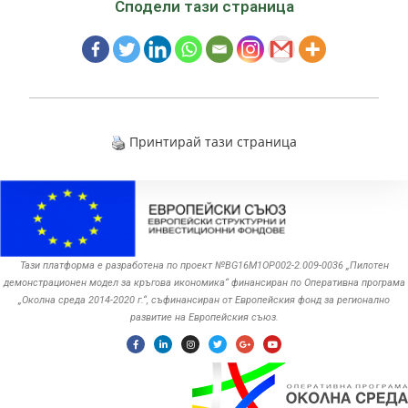
Сподели тази страница
Принтирай тази страница
Тази платформа е разработена по проект №BG16M1OP002-2.‎009-0036 „Пилотен
демонстрационен модел за кръгова икономика“ финансиран по Оперативна програма
„Околна среда ‎‎2014-2020 г.“, съфинансиран от Европейския фонд за регионално
развитие на Европейския съюз.