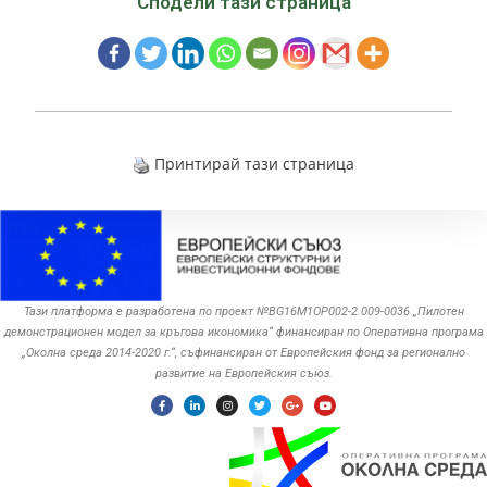
Сподели тази страница
Принтирай тази страница
Тази платформа е разработена по проект №BG16M1OP002-2.‎009-0036 „Пилотен
демонстрационен модел за кръгова икономика“ финансиран по Оперативна програма
„Околна среда ‎‎2014-2020 г.“, съфинансиран от Европейския фонд за регионално
развитие на Европейския съюз.