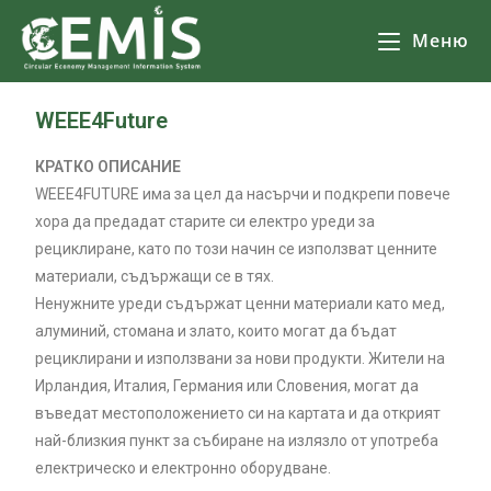
Меню
WEEE4Future
КРАТКО ОПИСАНИЕ
WEEE4FUTURE има за цел да насърчи и подкрепи повече
хора да предадат старите си електро уреди за
рециклиране, като по този начин се използват ценните
материали, съдържащи се в тях.
Ненужните уреди съдържат ценни материали като мед,
алуминий, стомана и злато, които могат да бъдат
рециклирани и използвани за нови продукти. Жители на
Ирландия, Италия, Германия или Словения, могат да
въведат местоположението си на картата и да открият
най-близкия пункт за събиране на излязло от употреба
електрическо и електронно оборудване.