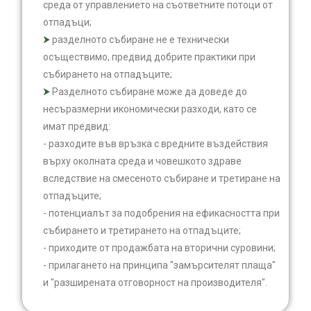
среда от управлението на съответните потоци от
отпадъци;
разделното събиране не е технически
осъществимо, предвид добрите практики при
събирането на отпадъците;
Разделното събиране може да доведе до
несъразмерни икономически разходи, като се
имат предвид:
- разходите във връзка с вредните въздействия
върху околната среда и човешкото здраве
вследствие на смесеното събиране и третиране на
отпадъците;
- потенциалът за подобрения на ефикасността при
събирането и третирането на отпадъците;
- приходите от продажбата на вторични суровини;
- прилагането на принципа "замърсителят плаща"
и "разширената отговорност на производителя".