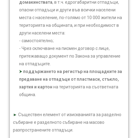
домакинствата
, в т.ч. едрогабаритни отпадъци,
опасни отпадъци и други във всички населени
места с население, по-голямо от 10 000 жители на
територията на общината, и при необходимост в
други населени места:
- самостоятелно;
- Чрез сключване на писмен договор с лице,
притежаващо документ по Закона за управление
на отпадъците.
поддържането на регистър на площадките за
предаване на отпадъци от пластмаси, стъкло,
хартия и картон
на територията на съответната
община.
►
Съществен елемент от изискванията за разделно
събиране е разделното събиране на масово
разпространените отпадъци.