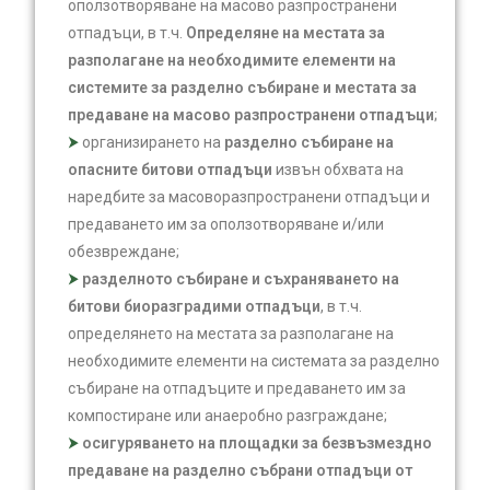
оползотворяване на масово разпространени
отпадъци, в т.ч.
Определяне на местата за
разполагане на необходимите елементи на
системите за разделно събиране и местата за
предаване на масово разпространени отпадъци
;
организирането на
разделно събиране на
опасните битови отпадъци
извън обхвата на
наредбите за масоворазпространени отпадъци и
предаването им за оползотворяване и/или
обезвреждане;
разделното събиране и съхраняването на
битови биоразградими отпадъци
, в т.ч.
определянето на местата за разполагане на
необходимите елементи на системата за разделно
събиране на отпадъците и предаването им за
компостиране или анаеробно разграждане;
осигуряването на площадки за безвъзмездно
предаване на разделно събрани отпадъци от