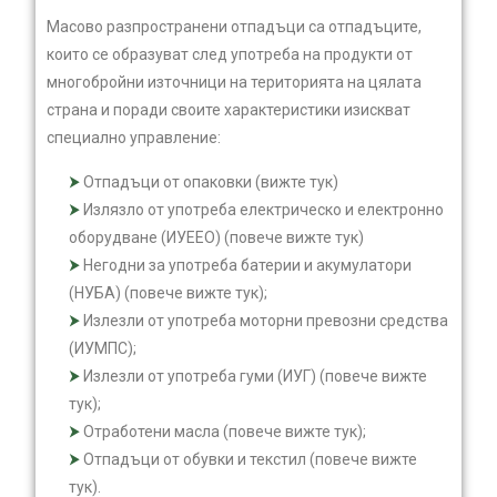
Масово разпространени отпадъци са отпадъците,
които се образуват след употреба на продукти от
многобройни източници на територията на цялата
страна и поради своите характеристики изискват
специално управление:
Отпадъци от опаковки (вижте тук)
Излязло от употреба електрическо и електронно
оборудване (ИУЕЕО) (повече вижте тук)
Негодни за употреба батерии и акумулатори
(НУБА) (повече вижте тук);
Излезли от употреба моторни превозни средства
(ИУМПС);
Излезли от употреба гуми (ИУГ) (повече вижте
тук);
Отработени масла (повече вижте тук);
Отпадъци от обувки и текстил (повече вижте
тук).