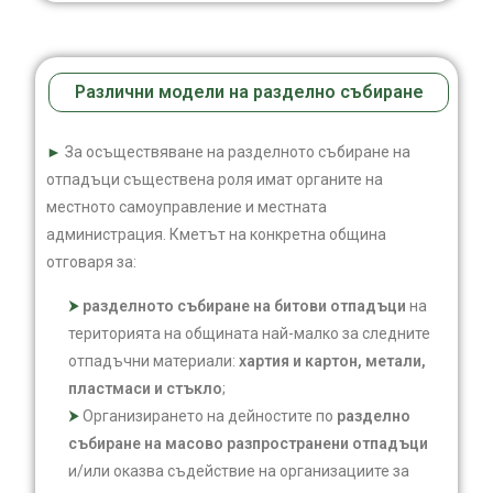
Различни модели на разделно събиране
►
За осъществяване на разделното събиране на
отпадъци съществена роля имат органите на
местното самоуправление и местната
администрация. Кметът на конкретна община
отговаря за:
разделното събиране на битови отпадъци
на
територията на общината най-малко за следните
отпадъчни материали:
хартия и картон, метали,
пластмаси и стъкло
;
Организирането на дейностите по
разделно
събиране на масово разпространени отпадъци
и/или оказва съдействие на организациите за