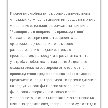
Разделното събиране на масово разпространени
отпадъци, като част от цялостния процес на тяхното
управление се извършва в рамките на принципа
"
Разширена отговорност на производителя
".
Съгласно този принцип, отговорността за
организиране управлението на масово
разпространени отпадъци се поема от
производителя на продукта, в резултат на чиято
употреба се образуват отпадъците. За целта се
създава
схема за разширена отговорност на
производителя
, представляваща набор от мерки,
предприети с цел да гарантират, че производителите
на продукти носят финансова отговорност или
финансова и оперативна отговорност за
управлението на отпадъците като етап от жизнения
цикъл на продукта след превръщането му в отпадък.