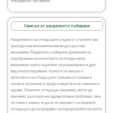
специфично третиране.
Смисъл от разделното събиране
Разделянето на отпадъците е една от стъпките при
прехода към икономическия модел кръгова
икономика. Разделното събиране допринася за
подобряване на качеството на отпадъчните
материали, които подлежат на рециклиране и друг
вид оползотворяване. Колкото по-високо е
качеството на отпадъците, толкова по-голяма е
ползата за околната среда и защитата на човешкото
здраве. Опасните отпадъци, например, могат да
причинят дългосрочни здравословни проблеми, така
че е много важно те да не се смесват с останалите
отпадъци и да се предават на определените за целта