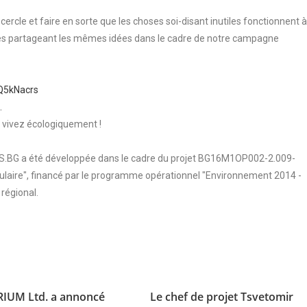
rcle et faire en sorte que les choses soi-disant inutiles fonctionnent 
nes partageant les mêmes idées dans le cadre de notre campagne
Q5kNacrs
…
 vivez écologiquement !
MIS.BG a été développée dans le cadre du projet BG16M1OP002-2.009-
ulaire", financé par le programme opérationnel "Environnement 2014 -
régional.
IUM Ltd. a annoncé
Le chef de projet Tsvetomir