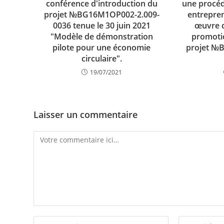
conférence d'introduction du
une procéd
projet №BG16M1OP002-2.009-
entrepren
0036 tenue le 30 juin 2021
œuvre 
"Modèle de démonstration
promotio
pilote pour une économie
projet №
circulaire".
19/07/2021
Laisser un commentaire