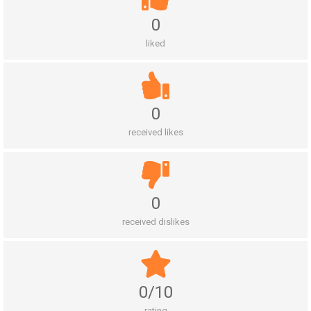
0
liked
0
received likes
0
received dislikes
0/10
rating