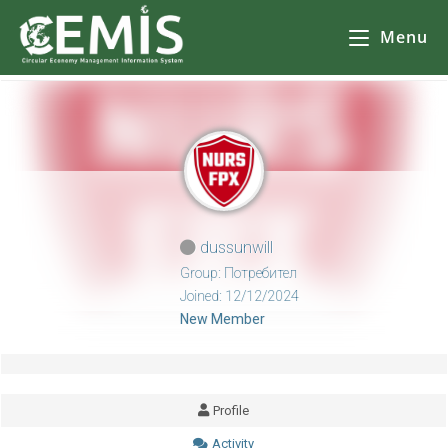
CEMIS
– Разделно събиране на отпадъци – карта по общини. Кликнете върху избрана от Вас община за да се зареди
карта
с обектите за разделно събиране на отпадъци.
Menu
dussunwill
Group: Потребител
Joined: 12/12/2024
New Member
Profile
Activity