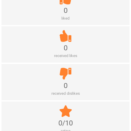
0
liked
0
received likes
0
received dislikes
0/10
rating