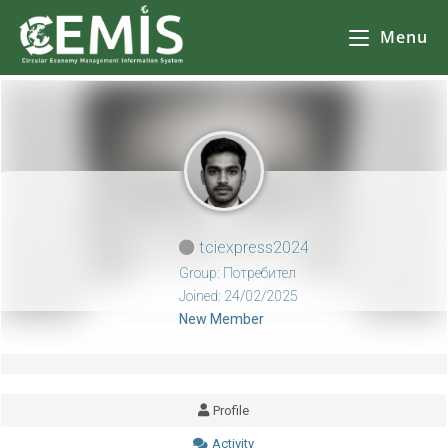
CEMIS
– Разделно събиране на отпадъци – карта по общини. Кликнете върху избрана от Вас община за да се зареди
карта
с обектите за разделно събиране на отпадъци.
Menu
tciexpress2024
Group: Потребител
Joined: 24/02/2025
New Member
Profile
Activity