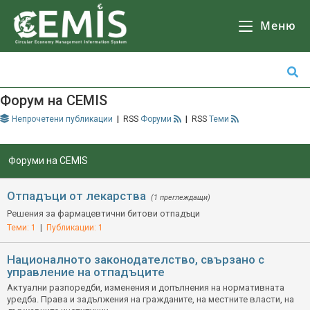
CEMIS
- Разделно събиране на отпадъци - карта по общини. Кликнете върху избрана от Вас община за да се зареди
Карта
с обектите за разделно събиране на отпадъци.
Меню
Форум на CEMIS
Непрочетени публикации
|
Форуми
|
Теми
Форуми на CEMIS
Отпадъци от лекарства
(1 преглеждащи)
Решения за фармацевтични битови отпадъци
Теми: 1
|
Публикации: 1
Националното законодателство, свързано с
управление на отпадъците
Актуални разпоредби, изменения и допълнения на нормативната
уредба. Права и задължения на гражданите, на местните власти, на