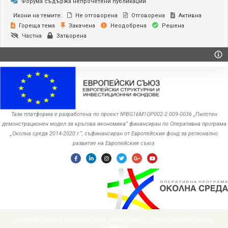
Форума съдържа непрочетени публикации
Икони на темите:
Не отговорена
Отговорена
Активна
Гореща тема
Закачена
Неодобрена
Решена
Частна
Затворена
Тази платформа е разработена по проект №BG16M1OP002-2.‎009-0036 „Пилотен
демонстрационен модел за кръгова икономика“ финансиран по Оперативна програма
„Околна среда ‎‎2014-2020 г.“, съфинансиран от Европейския фонд за регионално
развитие на Европейския съюз.
Авторско право [oceanwp_date year="2020"] - CEMIS. Всички права
запазени.