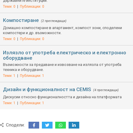
държавните институции.
Теми: 0
|
Публикации: 0
Компостиране
(2 преглеждащи)
Домашно компостиране в апартамент, компост зони, споделени
компостери и др. възможности.
Теми: 0
|
Публикации: 0
Излязло от употреба електрическо и електронно
оборудване
Възможности за предаване и извозване на излязла от употреба
техника и оборудване.
Теми: 1
|
Публикации: 1
Дизайн и функционалност на CEMIS
(4 преглеждащи)
Дискусии относно функционалността и дизайна на платформата
Теми: 1
|
Публикации: 1
Сподели: