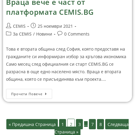
Враца вече е част от
платформата CEMIS.BG
CEMIS
25 ноември 2021
За CEMIS
/
Новини
0 Comments
Това е втората община след София, която предоставя на
гражданите си информиран избор за кръгова икономика
Само месец след официалния си старт CEMIS.BG се
разрасна в още едно населено място. Враца е втората
община, която се присъединява към проекта....
Прочети Повече
« Предишна Страница
1
2
3
...
7
8
Следваща
Страница »