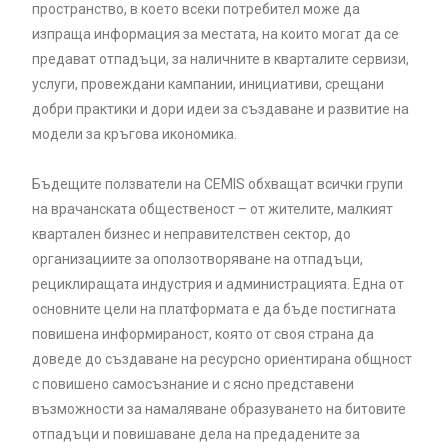
пространство, в което всеки потребител може да
изпраща информация за местата, на които могат да се
предават отпадъци, за наличните в кварталите сервизи,
услуги, провеждани кампании, инициативи, срещани
добри практики и дори идеи за създаване и развитие на
модели за кръгова икономика.
Бъдещите ползватели на CEMIS обхващат всички групи
на врачанската общественост – от жителите, малкият
квартален бизнес и неправителствен сектор, до
организациите за оползотворяване на отпадъци,
рециклиращата индустрия и администрацията. Една от
основните цели на платформата е да бъде постигната
повишена информираност, която от своя страна да
доведе до създаване на ресурсно ориентирана общност
с повишено самосъзнание и с ясно представени
възможности за намаляване образуването на битовите
отпадъци и повишаване дела на предадените за