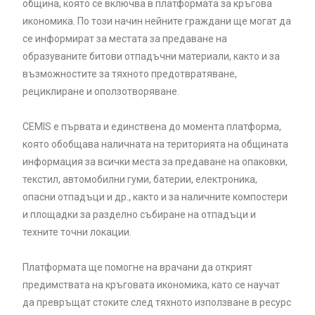
община, която се включва в платформата за кръгова
икономика. По този начин нейните граждани ще могат да
се информират за местата за предаване на
образуваните битови отпадъчни материали, както и за
възможностите за тяхното предотвратяване,
рециклиране и оползотворяване.
CEMIS е първата и единствена до момента платформа,
която обобщава наличната на територията на общината
информация за всички места за предаване на опаковки,
текстил, автомобилни гуми, батерии, електроника,
опасни отпадъци и др., както и за наличните компостери
и площадки за разделно събиране на отпадъци и
техните точни локации.
Платформата ще помогне на врачани да открият
предимствата на кръговата икономика, като се научат
да превръщат стоките след тяхното използване в ресурс