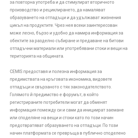
за повторна употреба и да стимулират вторичното
производство и рециклирането, да намаляват
образуването на отпадъци и да удължават жизнения
цикъл на продуктите. Чрез нея всеки заинтересован
може лесно, бързо и удобно да намира информация за
обектите за разделно събиране и предаване на битови
отпадъчни материали или употребявани стоки и вещи на
територията на общината.
CEMIS предоставя и полезна информация за
предимствата на кръговата икономика, видовете
отпадъци и свързаното с тях законодателството.
Голямото й предимство е форумът, в който
регистрираните потребители могат да обменят
информация помежду си и сами да инициират заемане
или споделяне на вещи и стоки като по този начин
предотвратяват образуването на отпадъци. По този
начин платформата се превръща в публично споделено