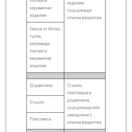
плочки и
изделия,
керамични
съдържащи
изделия
опасни вещества
Смеси от бетон,
тухли,
керемиди,
плочки и
керамични
изделия
Дървесина
Стъкло,
пластмаса и
дървесина,
Стъкло
съдържащи или
замърсени с
Пластмаса
опасни вещества