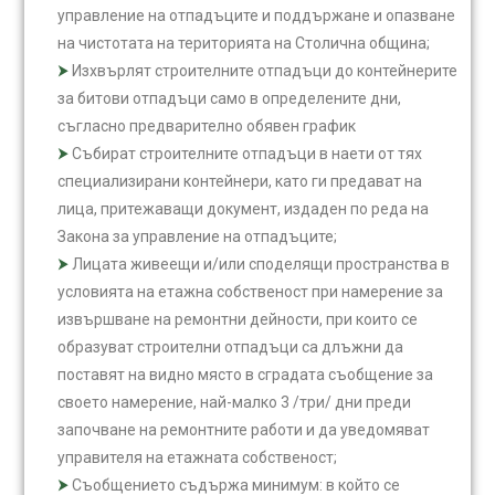
управление на отпадъците и поддържане и опазване
на чистотата на територията на Столична община;
Изхвърлят строителните отпадъци до контейнерите
за битови отпадъци само в определените дни,
съгласно предварително обявен график
Събират строителните отпадъци в наети от тях
специализирани контейнери, като ги предават на
лица, притежаващи документ, издаден по реда на
Закона за управление на отпадъците;
Лицата живеещи и/или споделящи пространства в
условията на етажна собственост при намерение за
извършване на ремонтни дейности, при които се
образуват строителни отпадъци са длъжни да
поставят на видно място в сградата съобщение за
своето намерение, най-малко 3 /три/ дни преди
започване на ремонтните работи и да уведомяват
управителя на етажната собственост;
Съобщението съдържа минимум: в който се