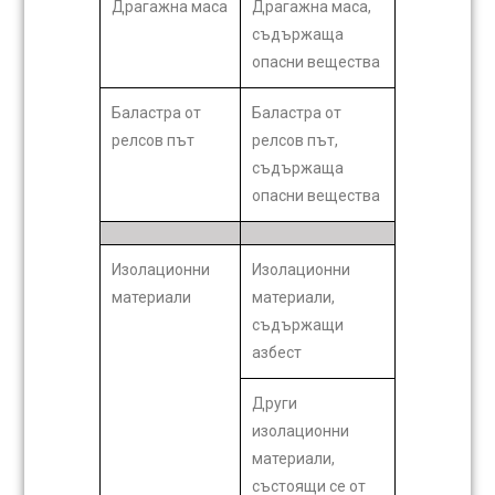
Драгажна маса
Драгажна маса,
съдържаща
опасни вещества
Баластра от
Баластра от
релсов път
релсов път,
съдържаща
опасни вещества
Изолационни
Изолационни
материали
материали,
съдържащи
азбест
Други
изолационни
материали,
състоящи се от