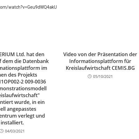
e.com/watch?v=Geu9dWQ4akU
RIUM Ltd. hat den
Video von der Präsentation der
uf dem die Datenbank
Informationsplattform für
mationsplattform im
Kreislaufwirtschaft CEMIS.BG
en des Projekts
05/10/2021
OP002-2 009-0036
emonstrationsmodell
eislaufwirtschaft"
tiert wurde, in ein
iell angepasstes
entrum verlegt und
installiert.
04/03/2021