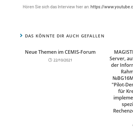
Hören Sie sich das Interview hier an:
https://www.youtub
DAS KÖNNTE DIR AUCH GEFALLEN
Neue Themen im CEMIS-Forum
MAGISTE
Server, a
22/10/2021
der Infor
Rahm
№BG16M1
"Pilot-D
für Kr
implemen
spez
Rechenz