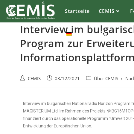
Startseite
CEMIS
F
Interview im bulgaris
DE
Program zur Erweiter
Informationsplattfor
CEMIS
03/12/2021
Über CEMIS
/
Nac
Interview im bulgarischen Nationalradio Horizon Program 
MAGISTERIUM Ltd. Im Rahmen des Projekts № BG16M1OP002-
finanziert durch das operationelle Programm "Umwelt 2014
Entwicklung der Europäischen Union.