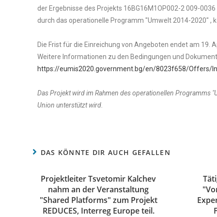
der Ergebnisse des Projekts 16BG16M1OP002-2 009-0036 "Pi
durch das operationelle Programm "Umwelt 2014-2020" , k
Die Frist für die Einreichung von Angeboten endet am 19. Ap
Weitere Informationen zu den Bedingungen und Dokumente
https://eumis2020.government.bg/en/8023f658/Offers/I
Das Projekt wird im Rahmen des operationellen Programms "
Union unterstützt wird.
DAS KÖNNTE DIR AUCH GEFALLEN
Projektleiter Tsvetomir Kalchev
Täti
nahm an der Veranstaltung
"Vo
"Shared Platforms" zum Projekt
Expe
REDUCES, Interreg Europe teil.