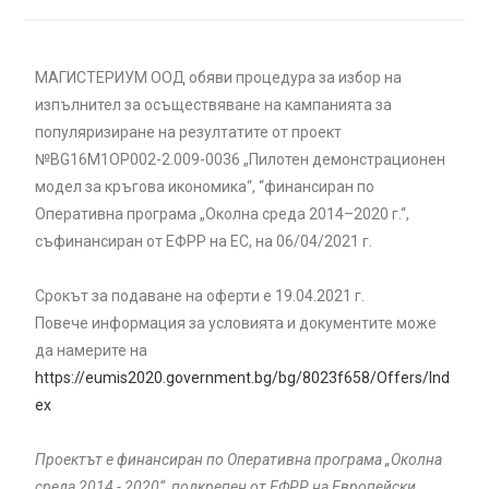
МАГИСТЕРИУМ ООД обяви процедура за избор на
изпълнител за осъществяване на кампанията за
популяризиране на резултатите от проект
№BG16M1OP002-2.‎009-0036 „Пилотен демонстрационен
модел за кръгова икономика“, “финансиран по
Оперативна програма „Околна среда 2014–2020 г.“,
съфинансиран от ЕФРР на ЕС, на 06/04/2021 г.
Срокът за подаване на оферти е 19.04.2021 г.
Повече информация за условията и документите може
да намерите на
https://eumis2020.government.bg/bg/8023f658/Offers/Ind
ex
Проектът е финансиран по Оперативна програма „Околна
среда 2014 - 2020“, подкрепен от ЕФРР на Европейски