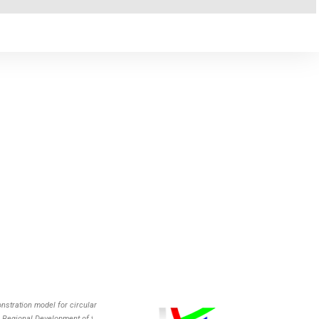
stration model for circular
 Regional Development of the