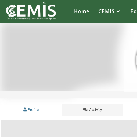
CEMIS
– Разделно събиране на отпадъци – карта по общини. Кликнете върху избрана от Вас община за да се зареди
карта
с обектите за разделно събиране на отпадъци.
Home
CEMIS
F
Profile
Activity