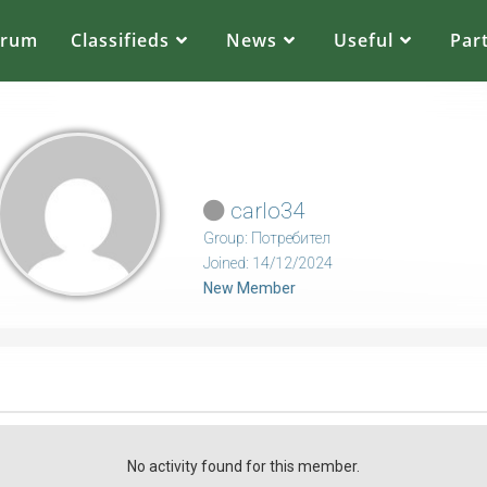
orum
Classifieds
News
Useful
Par
carlo34
Group: Потребител
Joined: 14/12/2024
New Member
No activity found for this member.