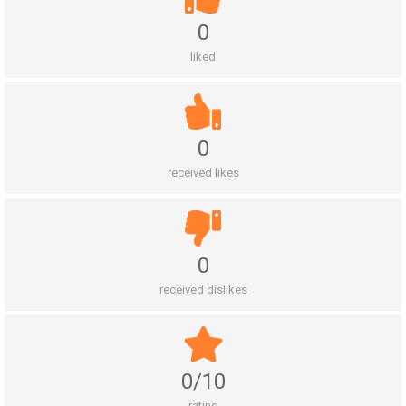
0
liked
0
received likes
0
received dislikes
0/10
rating