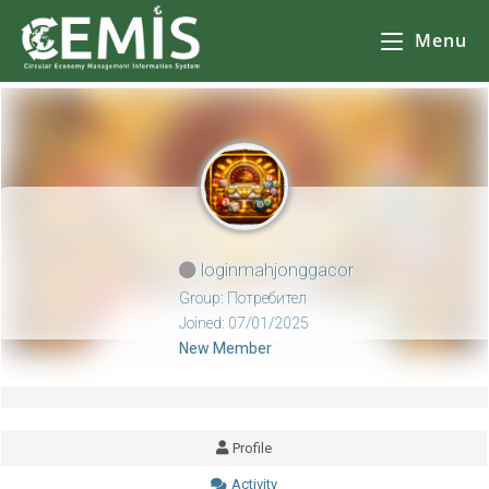
CEMIS
– Разделно събиране на отпадъци – карта по общини. Кликнете върху избрана от Вас община за да се зареди
карта
с обектите за разделно събиране на отпадъци.
Menu
loginmahjonggacor
Group: Потребител
Joined: 07/01/2025
New Member
Profile
Activity