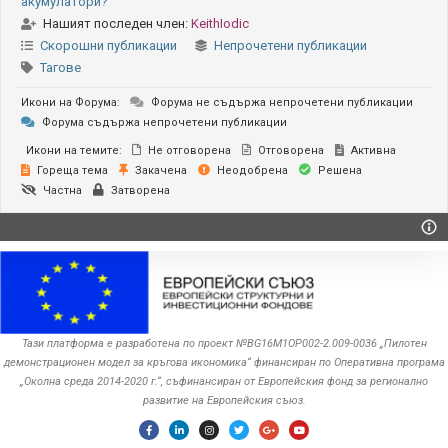
акумулатори?
Нашият последен член:
KeithIodic
Скорошни публикации
Непрочетени публикации
Тагове
Икони на Форума:
Форума не съдържа непрочетени публикации
Форума съдържа непрочетени публикации
Икони на темите:
Не отговорена
Отговорена
Активна
Гореща тема
Закачена
Неодобрена
Решена
Частна
Затворена
Тази платформа е разработена по проект №BG16M1OP002-2.‎009-0036 „Пилотен
демонстрационен модел за кръгова икономика“ финансиран по Оперативна програма
„Околна среда ‎‎2014-2020 г.“, съфинансиран от Европейския фонд за регионално
развитие на Европейския съюз.