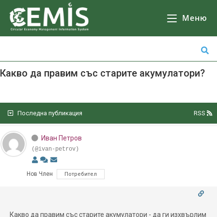
CEMIS
- Разделно събиране на отпадъци - карта по общини. Кликнете върху избрана от Вас община за да се зареди
Карта
с обектите за разделно събиране на отпадъци.
Меню
Какво да правим със старите акумулатори?
Последна публикация
RSS
Иван Петров
(@ivan-petrov)
Нов Член
Потребител
Какво да правим със старите акумулатори - да ги изхвърлим