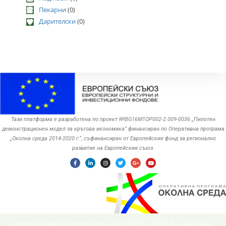
Пекарни
(0)
Дарителски
(0)
Тази платформа е разработена по проект №BG16M1OP002-2.‎009-0036 „Пилотен
демонстрационен модел за кръгова икономика“ финансиран по Оперативна програма
„Околна среда ‎‎2014-2020 г.“, съфинансиран от Европейския фонд за регионално
развитие на Европейския съюз.
Авторско право [oceanwp_date year="2020"] - CEMIS. Всички права