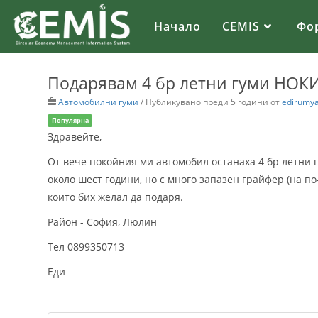
Начало
CEMIS
Фо
Подарявам 4 бр летни гуми НОКИ
Автомобилни гуми
/
Публикувано преди 5 години
от
edirumy
Популярна
Здравейте,
От вече покойния ми автомобил останаха 4 бр летни 
около шест години, но с много запазен грайфер (на по-
които бих желал да подаря.
Район - София, Люлин
Тел 0899350713
Еди