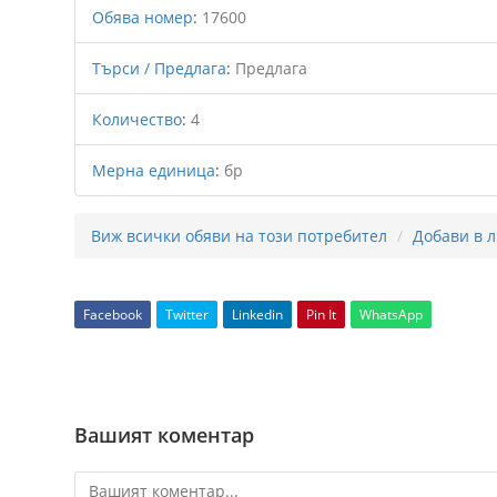
Обява номер
:
17600
Търси / Предлага
:
Предлага
Количество
:
4
Мерна единица
:
бр
Виж всички обяви на този потребител
Добави в 
Facebook
Twitter
Linkedin
Pin It
WhatsApp
Вашият коментар