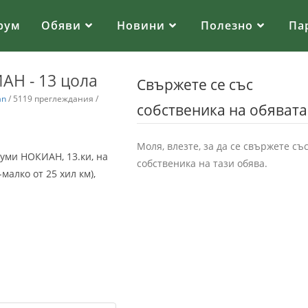
рум
Обяви
Новини
Полезно
Па
АН - 13 цола
Свържете се със
an
/ 5119 преглеждания /
собственика на обявата
Моля, влезте, за да се свържете съ
гуми НОКИАН, 13.ки, на
собственика на тази обява.
малко от 25 хил км),