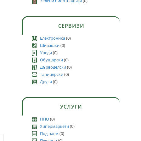
Зелени биоотпадъци
(0)
СЕРВИЗИ
Електроника
(0)
Шивашки
(0)
Уреди
(0)
Обущарски
(0)
Дърводелски
(0)
Тапицерски
(0)
Други
(0)
УСЛУГИ
НПО
(0)
Хипермаркети
(0)
Под наем
(0)
Пекарни
(0)