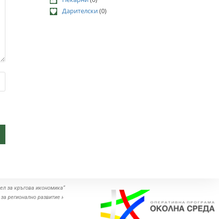
Дарителски
(0)
ел за кръгова икономика“
 за регионално развитие на