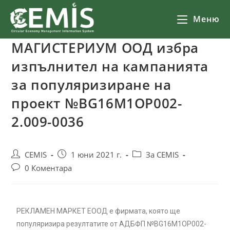
Меню
МАГИСТЕРИУМ ООД избра
изпълнител на кампанията
за популяризиране на
проект №BG16M1OP002-
2.‎009-0036
CEMIS
1 юни 2021 г.
За CEMIS
0 Коментара
РЕКЛАМЕН МАРКЕТ ЕООД е фирмата, която ще
популяризира резултатите от АДБФП №BG16M1OP002-