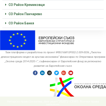
СО Район Кремиковци
СО Район Панчарево
СО Район Банкя
Тази платформа е разработена по проект №BG16M1OP002-2.‎009-0036 „Пилотен
демонстрационен модел за кръгова икономика“ финансиран по Оперативна програма
„Околна среда ‎‎2014-2020 г.“, съфинансиран от Европейския фонд за регионално
развитие на Европейския съюз.
Авторско право [oceanwp_date year="2020"] - CEMIS. Всички права
запазени.