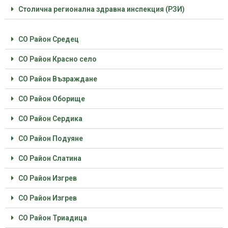
Столична регионална здравна инспекция (РЗИ)
СО Район Средец
СО Район Красно село
СО Район Възраждане
СО Район Оборище
СО Район Сердика
СО Район Подуяне
СО Район Слатина
СО Район Изгрев
СО Район Изгрев
СО Район Триадица