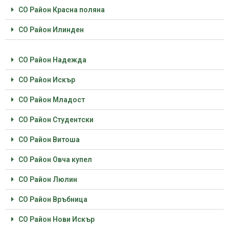
СО Район Красна поляна
СО Район Илинден
СО Район Надежда
СО Район Искър
СО Район Младост
СО Район Студентски
СО Район Витоша
СО Район Овча купел
СО Район Люлин
СО Район Връбница
СО Район Нови Искър