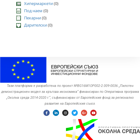
Хипермаркети
(0)
Под наем
(0)
Пекарни
(0)
Дарителски
(0)
Тази платформа е разработена по проект №BG16M1OP002-2.‎009-0036 „Пилотен
демонстрационен модел за кръгова икономика“ финансиран по Оперативна програма
„Околна среда ‎‎2014-2020 г.“, съфинансиран от Европейския фонд за регионално
развитие на Европейския съюз.