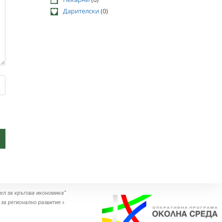
Дарителски
(0)
ел за кръгова икономика“
 за регионално развитие на