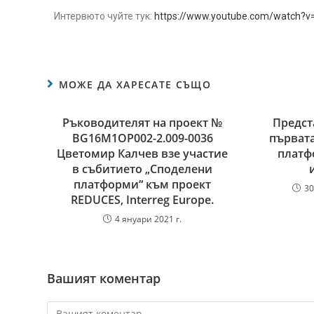
Интервюто чуйте тук:
https://www.youtube.com/watch?
МОЖЕ ДА ХАРЕСАТЕ СЪЩО
Ръководителят на проект №
Предст
BG16M1OP002-2.‎009-0036
първат
Цветомир Калчев взе участие
платф
в събитието „Споделени
платформи“ към проект
30
REDUCES, Interreg Europe.
4 януари 2021 г.
Вашият коментар