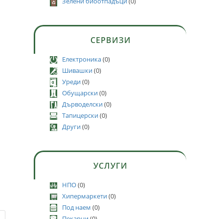
Зелени биоотпадъци
(0)
СЕРВИЗИ
Електроника
(0)
Шивашки
(0)
Уреди
(0)
Обущарски
(0)
Дърводелски
(0)
Тапицерски
(0)
Други
(0)
УСЛУГИ
НПО
(0)
Хипермаркети
(0)
Под наем
(0)
Пекарни
(0)