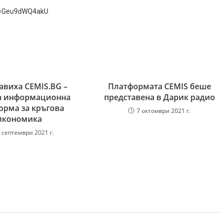
v=Geu9dWQ4akU
авиха CEMIS.BG –
Платформата CEMIS беше
а информационна
представена в Дарик радио
орма за кръгова
7 октомври 2021 г.
икономика
 септември 2021 г.