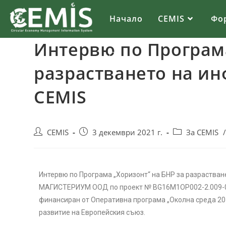
Начало
CEMIS
Фо
Интервю по Програма
разрастването на и
CEMIS
CEMIS
3 декември 2021 г.
За CEMIS
Интервю по Програма „Хоризонт“ на БНР за разраства
МАГИСТЕРИУМ ООД по проект № BG16M1OP002-2.009-00
финансиран от Оперативна програма „Околна среда 20
развитие на Европейския съюз.