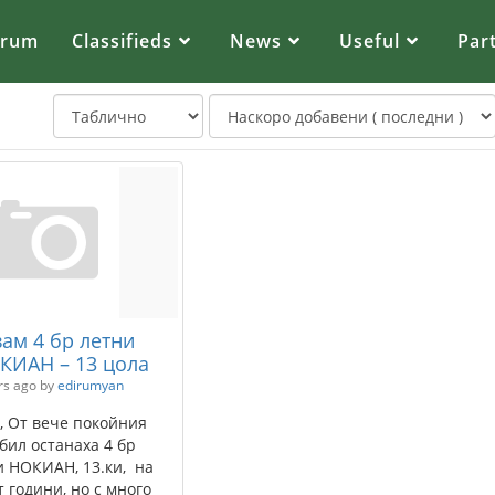
orum
Classifieds
News
Useful
Par
ам 4 бр летни
КИАН – 13 цола
rs ago
by
edirumyan
, От вече покойния
бил останаха 4 бр
и НОКИАН, 13.ки, на
 години, но с много