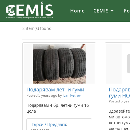
Home
CEMIS
F
2 item(s) found
Подарявам летни гуми
Подаряв
гуми НО
Posted 5 years ago
by
Ivan Petrov
Posted 5 yea
Подарявам 4 бр. летни гуми 16
цола
Здравейте
ми автомо
летни гум
Търси / Предлага
:
около шест