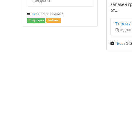
Предлага
запазен г
от...
Tires
/ 5090 views /
Популярна
Featured
Търси /
Предлаг
Tires
/ 512