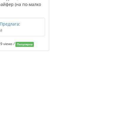
райфер (на по-малко
 Предлага
:
а
9 views /
Популярна